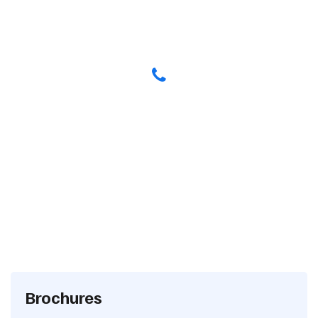
Have any Questions? Call us Today!
(123) 222-8888
Brochures